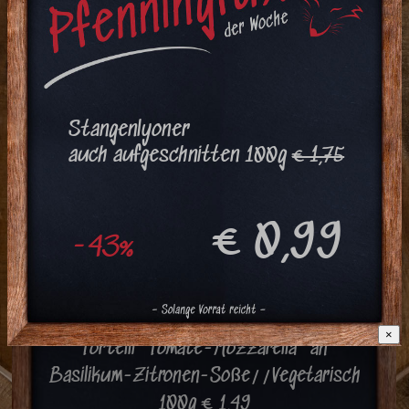
Lasagne al forno
100g € 1,69
Stangenlyoner
auch aufgeschnitten 100g
€ 1,75
€ 0,99
-43%
Freitag:
×
Tortelli "Tomate-Mozzarella" an
Basilikum-Zitronen-Soße//Vegetarisch
100g € 1,49